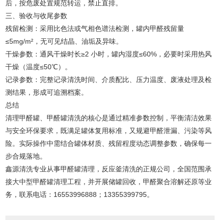
后，按危废处置规范转运，禁止直排。
三、验收与收尾参数
残留检测：采用比色法或气相色谱法检测，罐内甲醛残留量
≤5mg/m²，无可见结晶、油垢及异味。
干燥参数：通风干燥时长≥2 小时，罐内湿度≤60%，必要时采用热风
干燥（温度≤50℃）。
记录参数：完整记录清洗时间、介质配比、压力温度、废液处理及检
测结果，形成可追溯档案。
总结
清理甲醛罐、甲醛罐清洗的核心是通过精准参数控制，平衡清洁效果
与安全环保要求，既满足罐体复用标准，又规避甲醛泄漏、污染等风
险。实际操作中需结合罐体材质、残留程度动态调整参数，确保每一
步合规落地。
鑫源清洗专业从事甲醛罐清理，反应釜清洗的正规公司，全国范围承
接大中型甲醛罐清理工程，并开展储罐回收，甲醛聚合溶解还原等业
务，联系电话：16553996888；13355399795。