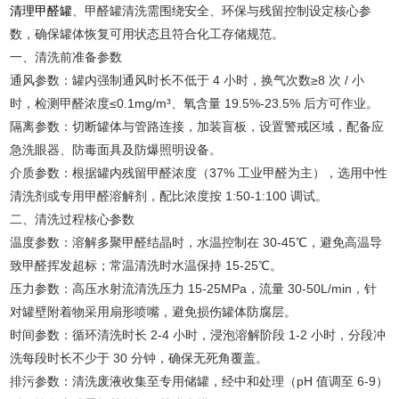
清理甲醛罐
、甲醛罐清洗需围绕安全、环保与残留控制设定核心参
数，确保罐体恢复可用状态且符合化工存储规范。
一、清洗前准备参数
通风参数：罐内强制通风时长不低于 4 小时，换气次数≥8 次 / 小
时，检测甲醛浓度≤0.1mg/m³、氧含量 19.5%-23.5% 后方可作业。
隔离参数：切断罐体与管路连接，加装盲板，设置警戒区域，配备应
急洗眼器、防毒面具及防爆照明设备。
介质参数：根据罐内残留甲醛浓度（37% 工业甲醛为主），选用中性
清洗剂或专用甲醛溶解剂，配比浓度按 1:50-1:100 调试。
二、清洗过程核心参数
温度参数：溶解多聚甲醛结晶时，水温控制在 30-45℃，避免高温导
致甲醛挥发超标；常温清洗时水温保持 15-25℃。
压力参数：高压水射流清洗压力 15-25MPa，流量 30-50L/min，针
对罐壁附着物采用扇形喷嘴，避免损伤罐体防腐层。
时间参数：循环清洗时长 2-4 小时，浸泡溶解阶段 1-2 小时，分段冲
洗每段时长不少于 30 分钟，确保无死角覆盖。
排污参数：清洗废液收集至专用储罐，经中和处理（pH 值调至 6-9）