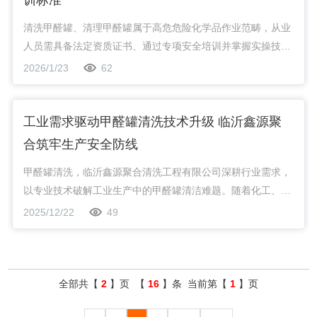
训标准
清洗甲醛罐、清理甲醛罐属于高危危险化学品作业范畴，从业
人员需具备法定资质证书、通过专项安全培训并掌握实操技
能，方能开展甲醛罐清理相关作业，这是保障作业安全、规避
2026/1/23
62
健康风险与环境危害的核心前提。
工业需求驱动甲醛罐清洗技术升级 临沂鑫源聚
合筑牢生产安全防线
甲醛罐清洗，临沂鑫源聚合清洗工程有限公司深耕行业需求，
以专业技术破解工业生产中的甲醛罐清洁难题。随着化工、建
材等行业的规模化发展，甲醛作为核心原料的使用量持续攀
2025/12/22
49
升，储存甲醛的罐体长期使用后易产生聚合物沉积、结晶附着
等问题，不仅影响储存容量与物料纯度，更暗藏安全隐患，工
业生产对*、安全的甲醛罐清洗、清理甲醛罐技术需求日益迫
切。
全部共【
2
】页 【
16
】条 当前第【
1
】页