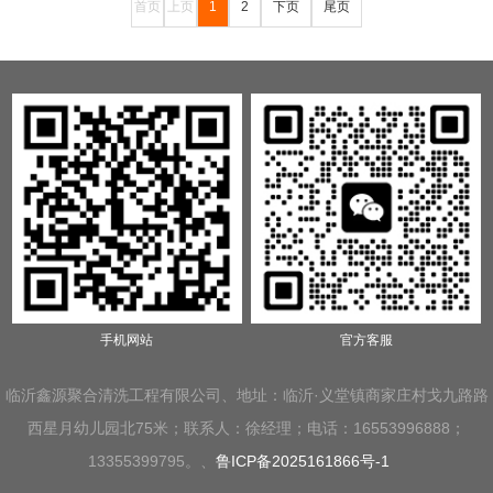
首页
上页
1
2
下页
尾页
手机网站
官方客服
临沂鑫源聚合清洗工程有限公司、地址：临沂·义堂镇商家庄村戈九路路
西星月幼儿园北75米；联系人：徐经理；电话：16553996888；
13355399795。、
鲁ICP备2025161866号-1