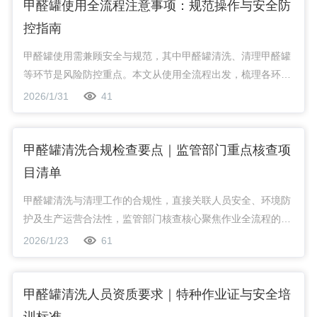
甲醛罐使用全流程注意事项：规范操作与安全防
控指南
甲醛罐使用需兼顾安全与规范，其中甲醛罐清洗、清理甲醛罐
等环节是风险防控重点。本文从使用全流程出发，梳理各环节
注意事项，涵盖前期准备、日常运维、清洗清理及应急处置，
2026/1/31
41
为用户提供专业、可落地的操作指引。
甲醛罐清洗合规检查要点｜监管部门重点核查项
目清单
甲醛罐清洗与清理工作的合规性，直接关联人员安全、环境防
护及生产运营合法性，监管部门核查核心聚焦作业全流程的规
范落地与可追溯性，涵盖资质、流程、安全、环保及验收等关
2026/1/23
61
键环节。
甲醛罐清洗人员资质要求｜特种作业证与安全培