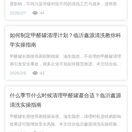
度影响，不同污染等级对应不同的清洗工艺与成本，进而形成
价格差异。本文客观解析各污染程度下甲醛罐清理的价格区间
2026/2/7
44
及差异成因，为用户提供实用参考。
如何制定甲醛罐清理计划？临沂鑫源清洗教你科
学实操指南
甲醛罐长期使用易积附残留、滋生隐患，不合理的甲醛罐清理
易引发安全事故，很多企业不知如何规范推进。本文结合临沂
鑫源清洗实操经验，拆解甲醛罐清洗全流程，教你制定科学可
2026/2/6
43
行的甲醛罐清理计划，兼顾安全与*。
什么季节什么时候清理甲醛罐蕞合适？临沂鑫源
清洗实操指南
甲醛罐长期使用易残留杂质、滋生隐患，清理时机选错易影响
效果还可能增加安全风险。本文结合临沂鑫源清洗实操经验，
详解清理甲醛罐、清洗甲醛罐的*季节与时间，帮你*合规完成