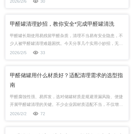
2026/2/6
30
作业。
甲醛罐清理妙招，教你安全*完成甲醛罐清洗
甲醛罐长期使用易残留甲醛杂质，清理不当易有安全隐患，不
少人被甲醛罐清理难题困扰。今天分享几个实用小妙招，无需
复杂工具，轻松搞定甲醛罐清洗，帮你安全*完成清理甲醛罐
2026/2/5
33
的核心需求。
甲醛储罐用什么材质好？适配清理需求的选型指
南
甲醛腐蚀性强、易挥发，选对储罐材质是规避泄漏风险、便捷
开展甲醛罐清理的关键。不少企业因材质适配不当，不仅增加
清洗甲醛罐的频次与成本，还可能引发安全隐患。如同医院中
2026/2/2
72
心供氧系统对设备材质的严苛要求，甲醛储罐材质也需兼顾安
全与实用性。