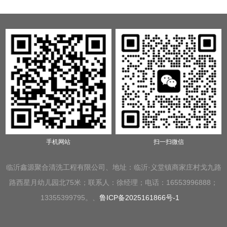
手机网站
扫一扫微信
临沂鑫源聚合清洗工程有限公司、地址：临沂·义堂镇商家庄村戈九路
路西星月幼儿园北75米；联系人：徐经理；电话：16553996888；
13355399795。、
鲁ICP备2025161866号-1