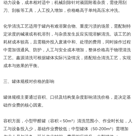
动力设备，成本相对适中；机械刮除针对顽固附着杂质，需使用刮
刀、刮板等工具，人工投入增加，价格略高于单纯高压水冲洗。
化学清洗工艺适用于罐内有难溶聚合物、重度污渍的场景，需配制特
定浓度的碱液或有机溶剂，与杂质发生反应实现溶解清洗。该工艺的
耗材成本较高，且需额外投入废液中和、处理的费用，同时操作过程
中需加强通风、防护，人工与安全成本增加，整体价格高于物理清洗
工艺。鑫源清洗可根据罐体实际污染情况，搭配组合清洗工艺，实现
成本与效果的平衡。
三、罐体规模对价格的影响
罐体规模主要通过容积、口径及结构复杂度影响清洗价格，是决定基
础作业费的核心因素。
容积方面，小型甲醛罐（容积＜50m³）清洗范围小、作业时长短，人
工与设备投入少，基础作业费较低；中型罐体（50-200m³）需增加