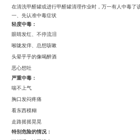
在清洗甲醛罐或进行甲醛罐清理作业时，万一有人中毒了该
一、先认准中毒症状
轻度中毒：
眼睛发红、不停流泪
喉咙发痒、总想咳嗽
头晕乎乎的像喝醉酒
恶心想吐
严重中毒：
喘不上气
胸口发闷疼痛
看东西模糊
走路摇摇晃晃
特别危险的情况：