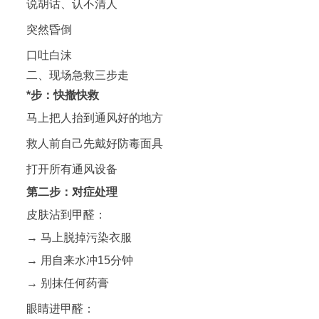
说胡话、认不清人
突然昏倒
口吐白沫
二、现场急救三步走
*步：快撤快救
马上把人抬到通风好的地方
救人前自己先戴好防毒面具
打开所有通风设备
第二步：对症处理
皮肤沾到甲醛：
→ 马上脱掉污染衣服
→ 用自来水冲15分钟
→ 别抹任何药膏
眼睛进甲醛：