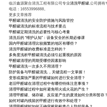
临沂鑫源聚合清洗工程有限公司专业
清洗甲醛罐
,公司拥
电话：16553996888。
更多文章推荐
甲醛罐清洗的安全防护措施与风险管控
甲醛罐清洗的标准流程与技术要点
甲醛罐定期清洗的必要性与核心考量
清洗后的 “维护认知”：设备安全的长期必修课
国内甲醛罐清理比较频繁的地区有哪些？
清洗甲醛罐的收费标准是怎样的？
多角度浅析甲醛罐清洗必须引起重视的原因
甲醛罐清理的周期受哪些因素影响
甲醛罐清洗一次多久不用清理？
防护装备与甲醛罐清洗.，关键流程一文掌握！
变形或腐蚀严重的甲醛罐如何进行安全清理？
老旧甲醛罐在清理过程中有哪些特殊注意事项？
清理甲醛罐过程中如何避免明火或火花的产生？
清理甲醛罐、储存罐、反应釜产生的废渣如何分类和暂存
如何对罐内残留的甲醛进行有效中和处理？
清理甲醛罐时如何正确穿戴和检查个人防护装备？