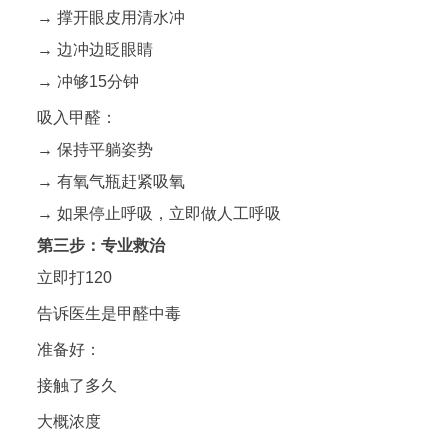
→ 撑开眼皮用清水冲
→ 边冲边眨眼睛
→ 冲够15分钟
吸入甲醛：
→ 保持平躺姿势
→ 有氧气瓶赶紧吸氧
→ 如果停止呼吸，立即做人工呼吸
第三步：专业救治
立即打120
告诉医生是甲醛中毒
准备好：
接触了多久
大概浓度